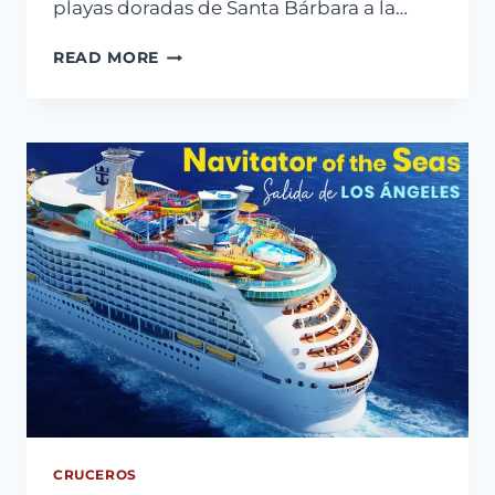
playas doradas de Santa Bárbara a la…
CRUCERO
READ MORE
EN
EL
MS
KONINGSDAM
DESDE
SAN
DIEGO
CRUCEROS