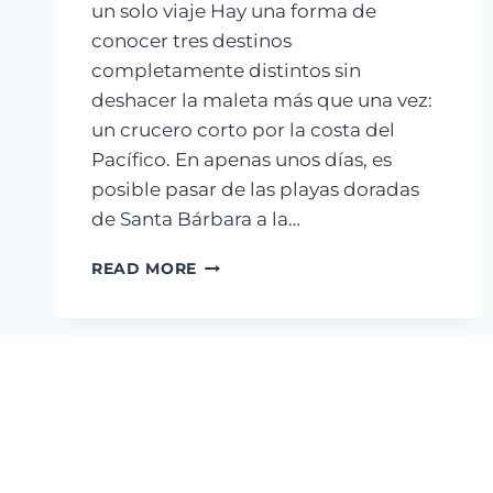
un solo viaje Hay una forma de
conocer tres destinos
completamente distintos sin
deshacer la maleta más que una vez:
un crucero corto por la costa del
Pacífico. En apenas unos días, es
posible pasar de las playas doradas
de Santa Bárbara a la…
CRUCERO
READ MORE
EN
EL
MS
KONINGSDAM
DESDE
SAN
DIEGO