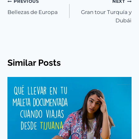
Navegación
PREVIOUS
NEXT
Bellezas de Europa
Gran tour Turquía y
de
Dubái
entradas
Similar Posts