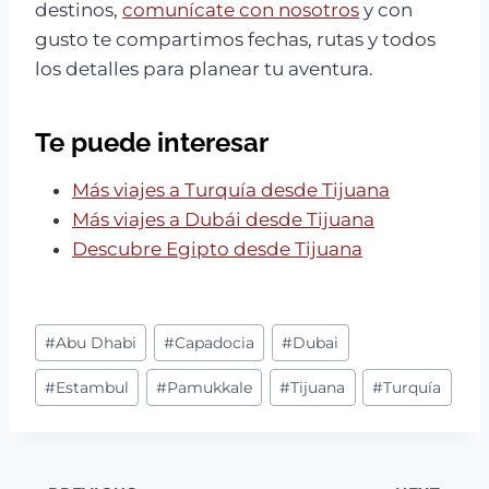
destinos,
comunícate con nosotros
y con
gusto te compartimos fechas, rutas y todos
los detalles para planear tu aventura.
Te puede interesar
Más viajes a Turquía desde Tijuana
Más viajes a Dubái desde Tijuana
Descubre Egipto desde Tijuana
Post
#
Abu Dhabi
#
Capadocia
#
Dubai
Tags:
#
Estambul
#
Pamukkale
#
Tijuana
#
Turquía