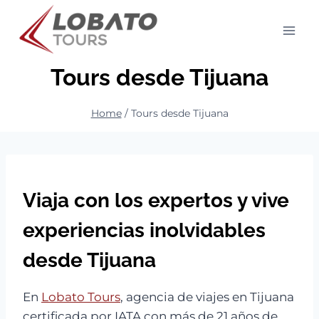
Skip
to
content
Tours desde Tijuana
Home
/
Tours desde Tijuana
Viaja con los expertos y vive
experiencias inolvidables
desde Tijuana
En
Lobato Tours
, agencia de viajes en Tijuana
certificada por IATA con más de 21 años de